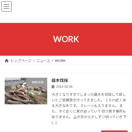
コ
ナ
ン
ビ
テ
ゲ
ン
ー
ツ
シ
へ
ョ
WORK
ス
ン
キ
に
ッ
移
プ
動
トップページ
ニュース
WORK
庭木伐採
特殊伐採
2014-03-04
大きくなりすぎてしまった庭木を伐採して欲し
いとご依頼頂き行ってきました。 １０ｍ近くあ
る大きな木です。 クレーンも入りません。 ま
た、すぐ近くに家が迫っていて 切り倒す場所も
ありません。 上の方から少しずつ切っていき 下
[…]