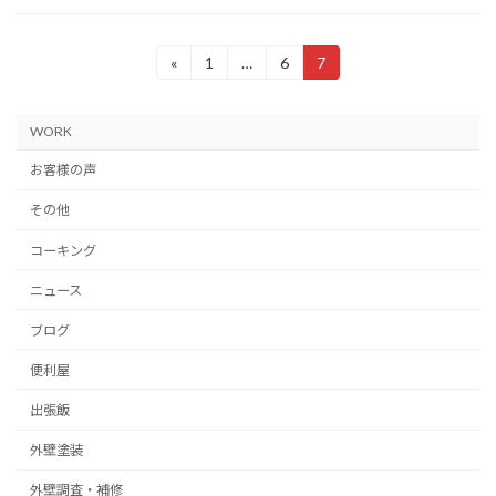
投
«
1
…
6
7
固
固
固
定
定
定
稿
ペ
ペ
ペ
ー
ー
ー
の
WORK
ジ
ジ
ジ
ペ
お客様の声
ー
その他
ジ
コーキング
送
ニュース
り
ブログ
便利屋
出張飯
外壁塗装
外壁調査・補修