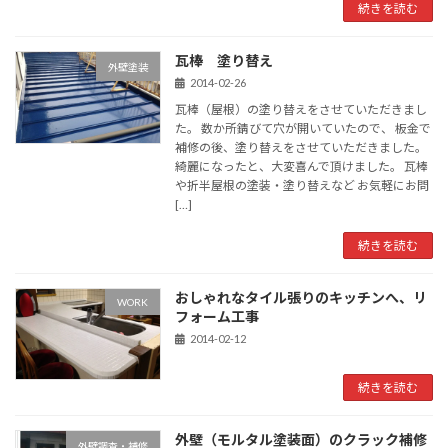
続きを読む
瓦棒 塗り替え
外壁塗装
2014-02-26
瓦棒（屋根）の塗り替えをさせていただきまし
た。 数か所錆びて穴が開いていたので、 板金で
補修の後、塗り替えをさせていただきました。
綺麗になったと、大変喜んで頂けました。 瓦棒
や折半屋根の塗装・塗り替えなど お気軽にお問
[…]
続きを読む
おしゃれなタイル張りのキッチンへ、リ
WORK
フォーム工事
2014-02-12
続きを読む
外壁（モルタル塗装面）のクラック補修
外壁調査・補修