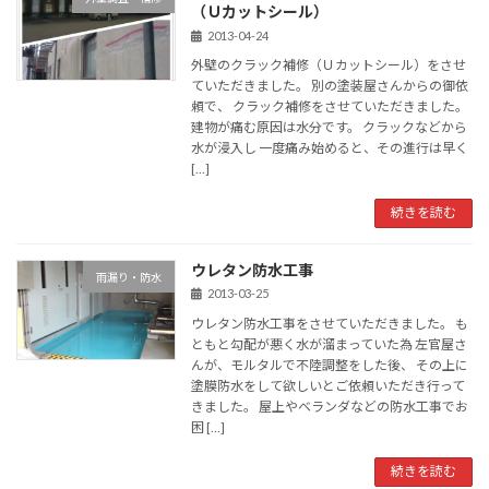
（Ｕカットシール）
2013-04-24
外壁のクラック補修（Ｕカットシール）をさせ
ていただきました。 別の塗装屋さんからの御依
頼で、 クラック補修をさせていただきました。
建物が痛む原因は水分です。 クラックなどから
水が浸入し 一度痛み始めると、その進行は早く
[…]
続きを読む
ウレタン防水工事
雨漏り・防水
2013-03-25
ウレタン防水工事をさせていただきました。 も
ともと勾配が悪く水が溜まっていた為 左官屋さ
んが、モルタルで不陸調整をした後、 その上に
塗膜防水をして欲しいとご依頼いただき行って
きました。 屋上やベランダなどの防水工事でお
困 […]
続きを読む