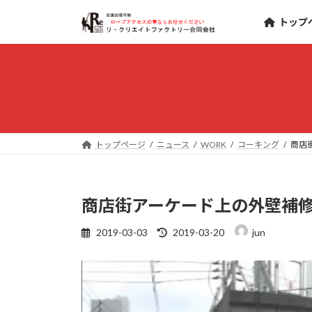
コ
ナ
トップ
ン
ビ
テ
ゲ
ン
ー
ツ
シ
へ
ョ
ス
ン
キ
に
ッ
移
トップページ
ニュース
WORK
コーキング
商店
プ
動
商店街アーケード上の外壁補
最
2019-03-03
2019-03-20
jun
終
更
新
日
時
: