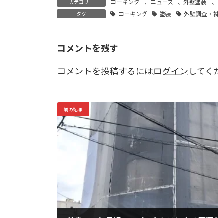
コーキング
、
ニュース
、
外壁塗装
、
カテゴリー
コーキング
塗装
外壁調査・
タグ
コメントを残す
コメントを投稿するには
ログイン
してく
前の記事