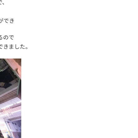
で、
ができ
るので
できました。